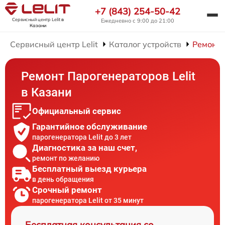
+7 (843) 254-50-42
Сервисный центр Lelit
в
Ежедневно с 9:00 до 21:00
Казани
Сервисный центр Lelit
Каталог устройств
Ремонт 
Ремонт Парогенераторов Lelit
в Казани
Официальный сервис
Гарантийное обслуживание
парогенератора Lelit до 3 лет
Диагностика за наш счет,
ремонт по желанию
Бесплатный выезд курьера
в день обращения
Срочный ремонт
парогенератора Lelit от 35 минут
Бесплатная консультация со