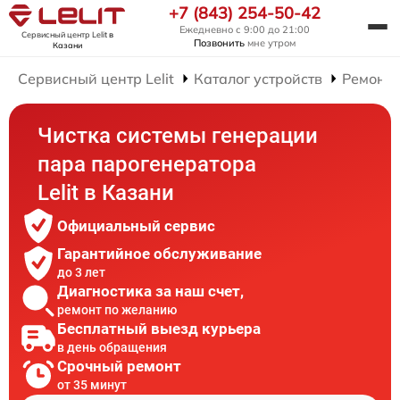
+7 (843) 254-50-42
Ежедневно с 9:00 до 21:00
Сервисный центр Lelit
в
Позвонить
мне утром
Казани
Сервисный центр Lelit
Каталог устройств
Ремонт 
Чистка системы генерации
пара парогенератора
Lelit в Казани
Официальный сервис
Гарантийное обслуживание
до 3 лет
Диагностика за наш счет,
ремонт по желанию
Бесплатный выезд курьера
в день обращения
Срочный ремонт
от 35 минут