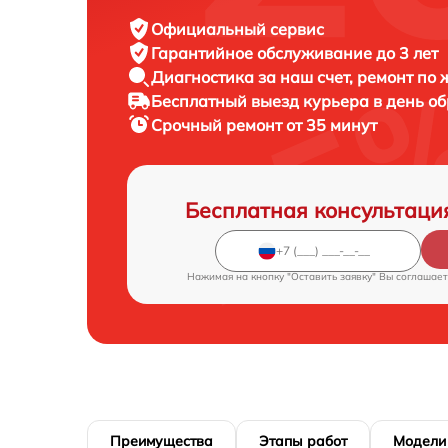
Официальный сервис
Гарантийное обслуживание
до 3 лет
Диагностика за наш счет,
ремонт по
Бесплатный выезд курьера
в день о
Срочный ремонт
от 35 минут
Бесплатная консультаци
Нажимая на кнопку "Оставить заявку" Вы соглашает
Преимущества
Этапы работ
Модели