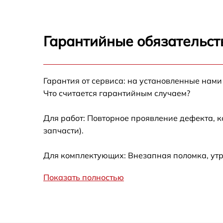
Чистка системы генерации пара Lelit PS 325
Гарантийные обязательст
Профилактическая чистка Lelit PS 325
Корпусный ремонт (замена резинок,
Гарантия от сервиса: на установленные нами
креплений, кнопок) Lelit PS 325
Что считается гарантийным случаем?
Очистка подошвы утюга Lelit PS 325
Для работ: Повторное проявление дефекта, 
запчасти).
Замена шнура питания Lelit PS 325
Для комплектующих: Внезапная поломка, ут
Ремонт/замена датчика температуры Lelit P
325
Показать полностью
Восстановление электроклапана Lelit PS 32