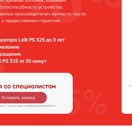
ем причины поломки, заменяем
ботоспособность устройства.
анные производителем запчасти, после
 и предоставляем гарантию.
ратора Lelit PS 325 до 3 лет
 желанию
бращения
t PS 325 от 35 минут
я со специалистом
Оставить заявку
есь c
политикой конфиденциальности