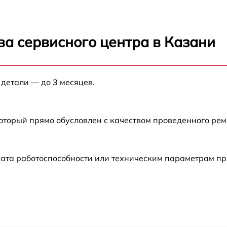
от 60 мин
ва сервисного центра в Казани
от 60 мин
 детали — до 3 месяцев.
от 60 мин
от 60 мин
который прямо обусловлен с качеством проведенного ре
от 60 мин
рата работоспособности или техническим параметрам п
S
от 60 мин
5
от 60 мин