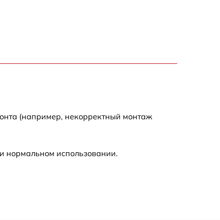
1500 р
550 р
450 р
500 р
монта (например, некорректный монтаж
590 р
ри нормальном использовании.
590 р
600 р