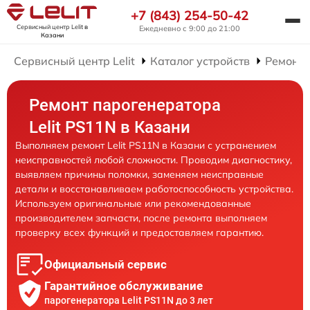
+7 (843) 254-50-42
Сервисный центр Lelit
в
Ежедневно с 9:00 до 21:00
Казани
Сервисный центр Lelit
Каталог устройств
Ремонт 
Ремонт парогенератора
Lelit PS11N в Казани
Выполняем ремонт Lelit PS11N в Казани с устранением
неисправностей любой сложности. Проводим диагностику,
выявляем причины поломки, заменяем неисправные
детали и восстанавливаем работоспособность устройства.
Используем оригинальные или рекомендованные
производителем запчасти, после ремонта выполняем
проверку всех функций и предоставляем гарантию.
Официальный сервис
Гарантийное обслуживание
парогенератора Lelit PS11N до 3 лет