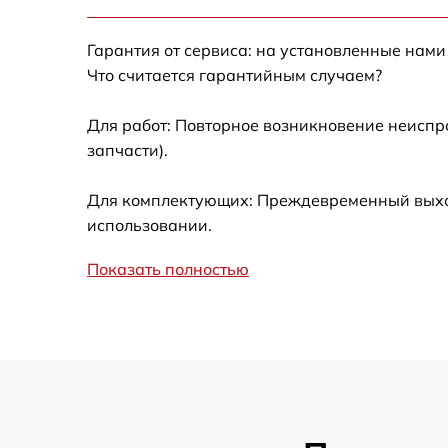
Корпусный ремонт (замена резинок,
Гарантия от сервиса: на установленные нами
креплений, кнопок) Lelit PS21
Что считается гарантийным случаем?
Очистка подошвы утюга Lelit PS21
Для работ: Повторное возникновение неиспр
запчасти).
Замена шнура питания Lelit PS21
Для комплектующих: Преждевременный выход 
Ремонт/замена датчика температуры Lelit
использовании.
PS21
Показать полностью
Восстановление электроклапана Lelit PS21