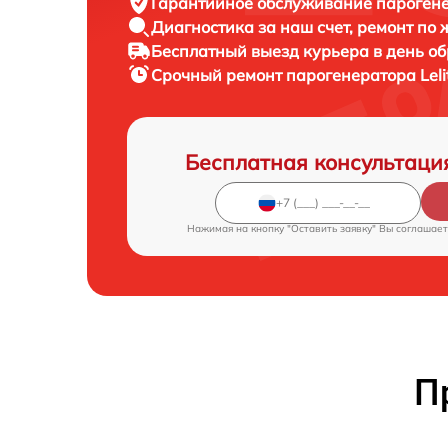
Гарантийное обслуживание
парогене
Диагностика за наш счет,
ремонт по
Бесплатный выезд курьера
в день о
Срочный ремонт
парогенератора Leli
Бесплатная консультаци
Нажимая на кнопку "Оставить заявку" Вы соглашает
П