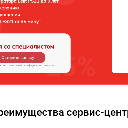
ратора Lelit PS21 до 3 лет
 желанию
бращения
t PS21 от 35 минут
я со специалистом
Оставить заявку
есь c
политикой конфиденциальности
реимущества сервис-цент