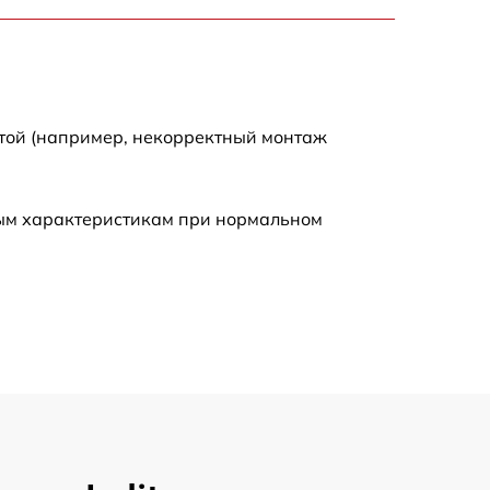
450 р
500 р
отой (например, некорректный монтаж
590 р
ным характеристикам при нормальном
590 р
600 р