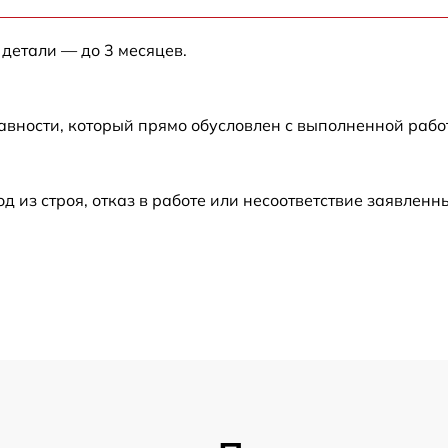
 детали — до 3 месяцев.
от 60 мин
от 60 мин
авности, который прямо обусловлен с выполненной раб
от 60 мин
из строя, отказ в работе или несоответствие заявлен
от 60 мин
от 60 мин