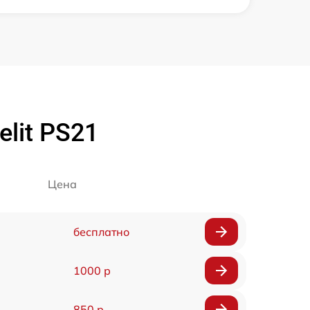
lit PS21
Цена
бесплатно
1000 р
850 р