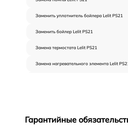
Заменить уплотнитель бойлера Lelit PS21
Заменить бойлер Lelit PS21
Замена термостата Lelit PS21
Замена нагревательного элемента Lelit PS2
Замена пароклапана Lelit PS21
Замена клапана давления Lelit PS21
Чистка системы генерации пара Lelit PS21
Гарантийные обязательст
Профилактическая чистка Lelit PS21