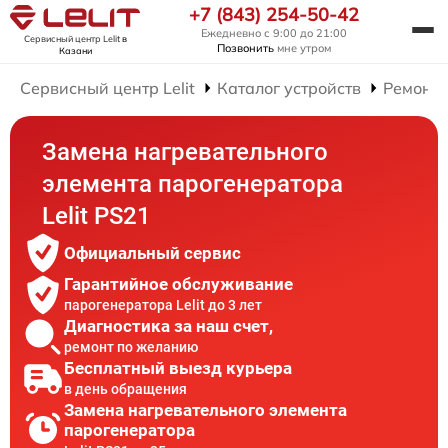
+7 (843) 254-50-42
Ежедневно с 9:00 до 21:00
Сервисный центр Lelit
в
Позвонить
мне утром
Казани
Сервисный центр Lelit
Каталог устройств
Ремонт 
Замена нагревательного
элемента парогенератора
Lelit PS21
Официальный сервис
Гарантийное обслуживание
парогенератора Lelit до 3 лет
Диагностика за наш счет,
ремонт по желанию
Бесплатный выезд курьера
в день обращения
Замена нагревательного элемента
парогенератора